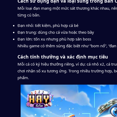
Cách sử dụng đạn và loại súng trong Bắn 
Mỗi loại đạn mang một mức sát thương khác nhau, nên c
từng cú bắn.
Đạn nhỏ: tiết kiệm, phù hợp cá bé
Đạn trung: dùng cho cá vừa hoặc theo bầy
Đạn lớn: tốn xu nhưng phù hợp săn boss
Nhiều game có thêm súng đặc biệt như “bom nổ”, “đạn xu
Cách tính thưởng và xác định mục tiêu
Mỗi cá có ký hiệu thưởng riêng, ví dụ: cá nhỏ x2, cá tru
chơi nhận số xu tương ứng. Trong nhiều trường hợp, bo
phẩm.