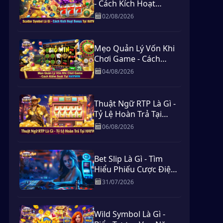
- Cách Kích Hoạt
Bonus Tại HAYWIN
02/08/2026
Mẹo Quản Lý Vốn Khi
Chơi Game - Cách
Kiểm Soát Tại HAYWIN
04/08/2026
Thuật Ngữ RTP Là Gì -
Tỷ Lệ Hoàn Trả Tại
HAYWIN
06/08/2026
Bet Slip Là Gì - Tìm
Hiểu Phiếu Cược Điện
Tử Tại HAYWIN
31/07/2026
Wild Symbol Là Gì -