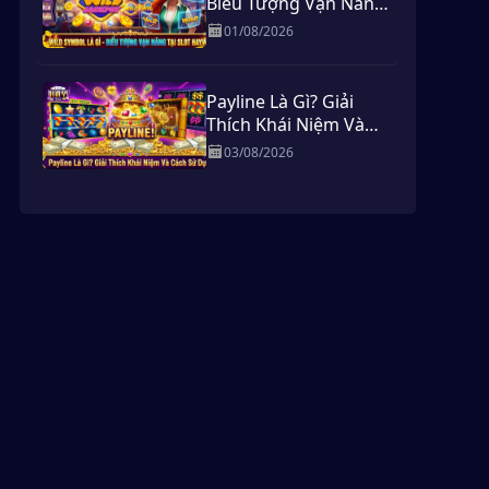
Biểu Tượng Vạn Năng
Tại Slot HAYWIN
01/08/2026
Payline Là Gì? Giải
Thích Khái Niệm Và
Cách Sử Dụng
03/08/2026