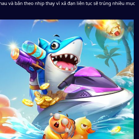
hau và bắn theo nhịp thay vì xả đạn liên tục sẽ trúng nhiều mục