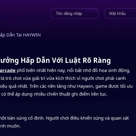
Hấp Dẫn Tại HAYWIN
hưởng Hấp Dẫn Với Luật Rõ Ràng
arcade
phổ biến nhất hiện nay, nổi bật nhờ đồ họa sinh động,
 trò chơi vừa giải trí vừa kích thích vì người chơi phải canh
hiệu quả nhất. Trên các nền tảng như Haywin, game được tối ưu
ó thể áp dụng nhiều chiến thuật ghi điểm liên tục.
t bàn súng cố định. Người chơi điều khiển súng và quan sát
mình muốn.