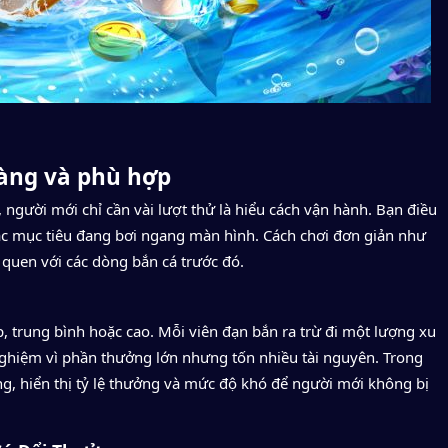
ràng và phù hợp
 người mới chỉ cần vài lượt thử là hiểu cách vận hành. Bạn điều
ác mục tiêu đang bơi ngang màn hình. Cách chơi đơn giản như
quen với các dòng bắn cá trước đó.
 trung bình hoặc cao. Mỗi viên đạn bắn ra trừ đi một lượng xu
ghiệm vì phần thưởng lớn nhưng tốn nhiều tài nguyên. Trong
g, hiển thị tỷ lệ thưởng và mức độ khó để người mới không bị