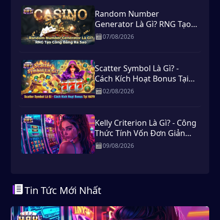
Random Number
Generator Là Gì? RNG Tạo
Công Bằng Ra Sao?
07/08/2026
Scatter Symbol Là Gì? -
Cách Kích Hoạt Bonus Tại
HAYWIN
02/08/2026
Kelly Criterion Là Gì? - Công
Thức Tính Vốn Đơn Giản
Nhất
09/08/2026
Tin Tức Mới Nhất