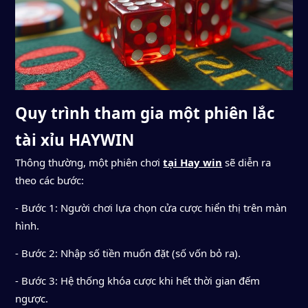
Quy trình tham gia một phiên lắc
tài xỉu HAYWIN
Thông thường, một phiên chơi
tại Hay win
sẽ diễn ra
theo các bước:
- Bước 1: Người chơi lựa chọn cửa cược hiển thị trên màn
hình.
- Bước 2: Nhập số tiền muốn đặt (số vốn bỏ ra).
- Bước 3: Hệ thống khóa cược khi hết thời gian đếm
ngược.