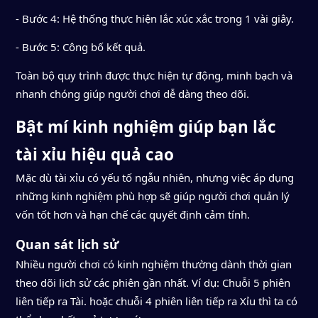
- Bước 4: Hệ thống thực hiện lắc xúc xắc trong 1 vài giây.
- Bước 5: Công bố kết quả.
Toàn bộ quy trình được thực hiện tự động, minh bạch và
nhanh chóng giúp người chơi dễ dàng theo dõi.
Bật mí kinh nghiệm giúp bạn lắc
tài xỉu hiệu quả cao
Mặc dù tài xỉu có yếu tố ngẫu nhiên, nhưng việc áp dụng
những kinh nghiệm phù hợp sẽ giúp người chơi quản lý
vốn tốt hơn và hạn chế các quyết định cảm tính.
Quan sát lịch sử
Nhiều người chơi có kinh nghiệm thường dành thời gian
theo dõi lịch sử các phiên gần nhất. Ví dụ: Chuỗi 5 phiên
liên tiếp ra Tài. hoặc chuỗi 4 phiên liên tiếp ra Xỉu thì ta có