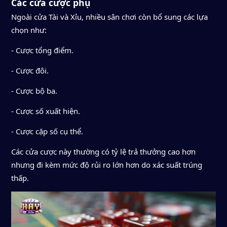
Các cửa cược phụ
Ngoài cửa Tài và Xỉu, nhiều sân chơi còn bổ sung các lựa
chọn như:
- Cược tổng điểm.
- Cược đôi.
- Cược bộ ba.
- Cược số xuất hiện.
- Cược cặp số cụ thể.
Các cửa cược này thường có tỷ lệ trả thưởng cao hơn
nhưng đi kèm mức độ rủi ro lớn hơn do xác suất trúng
thấp.