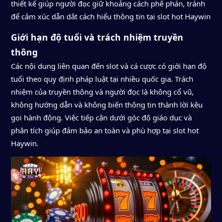
thiết kế giúp người đọc giữ khoảng cách phê phán, tránh
để cảm xúc dẫn dắt cách hiểu thông tin tại slot hot Haywin
Giới hạn độ tuổi và trách nhiệm truyền
thông
Các nội dung liên quan đến slot và cá cược có giới hạn độ
tuổi theo quy định pháp luật tại nhiều quốc gia. Trách
nhiệm của truyền thông và người đọc là không cổ vũ,
không hướng dẫn và không biến thông tin thành lời kêu
gọi hành động. Việc tiếp cận dưới góc độ giáo dục và
phân tích giúp đảm bảo an toàn và phù hợp tại slot hot
Haywin.