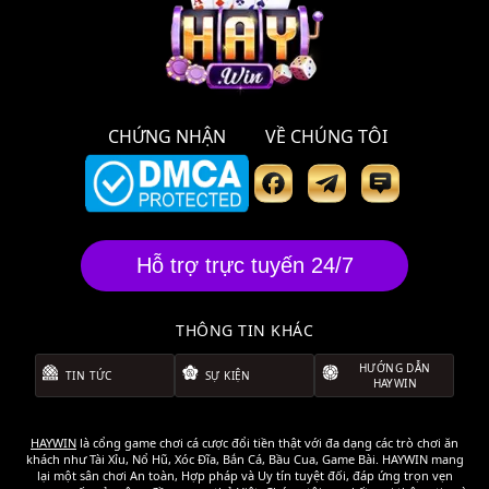
CHỨNG NHẬN
VỀ CHÚNG TÔI
Hỗ trợ trực tuyến
24/7
THÔNG TIN KHÁC
HƯỚNG DẪN
TIN TỨC
SỰ KIỆN
HAYWIN
HAYWIN
là cổng game chơi cá cược đổi tiền thật với đa dạng các trò chơi ăn
khách như Tài Xỉu, Nổ Hũ, Xóc Đĩa, Bắn Cá, Bầu Cua, Game Bài. HAYWIN mang
lại một sân chơi An toàn, Hợp pháp và Uy tín tuyệt đối, đáp ứng trọn vẹn