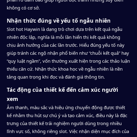
không có cơ sở.
Nhận thức đúng về yếu tố ngẫu nhiên
Slot hot Haywin là dạng trò chơi dựa trên kết quả ngẫu
nhiên độc lập, nghĩa là mỗi lần hiển thị kết quả không
chịu ảnh hưởng của các lần trước. Hiểu đúng yếu tố này
giúp tránh các ngộ nhận phổ biến như “chuỗi kết quả” hay
“quy luật ngầm”, vốn thường xuất hiện trong các thảo luận
thiếu căn cứ. Nhận thức khoa học về ngẫu nhiên là nền
tảng quan trọng khi đọc và đánh giá thông tin.
Tác động của thiết kế đến cảm xúc người
xem
Âm thanh, màu sắc và hiệu ứng chuyển động được thiết
kế nhằm thu hút sự chú ý và tạo cảm xúc, điều này là đặc
trưng của thiết kế trải nghiệm người dùng trong nhiều
lĩnh vực số, không riêng slot. Việc nhận diện mục đích của