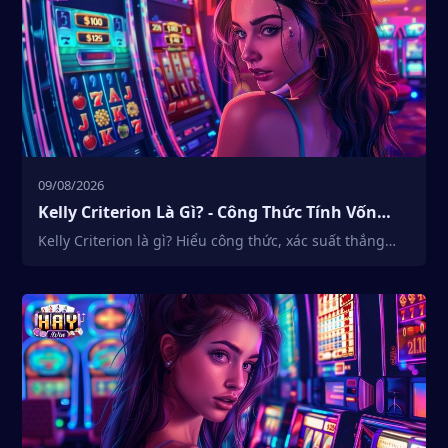
09/08/2026
Kelly Criterion Là Gì? - Công Thức Tính Vốn
Đơn Giản Nhất
Kelly Criterion là gì? Hiểu công thức, xác suất thắng
thua, lãi ròng và tỷ lệ vốn cược hợp lý. Xem ví dụ tại
HAYWIN.