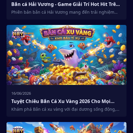
Bắn cá Hải Vương - Game Giải Trí Hot Hit Trên
Haywin
Phiên bản bắn cá Hải Vương mang đến trải nghiệm
giải trí đỉnh cao, giao diện mượt mà, nhiều boss
khủng và hệ thống thưởng hấp dẫn cho người chơi
16/06/2026
Tuyệt Chiêu Bắn Cá Xu Vàng 2026 Cho Mọi
Game Thủ
Khám phá Bắn cá xu vàng với đại dương sống động,
nhiều chế độ chơi và hệ thống đổi thưởng minh bạch,
giúp người chơi giải trí và săn thưởng dễ dàng.