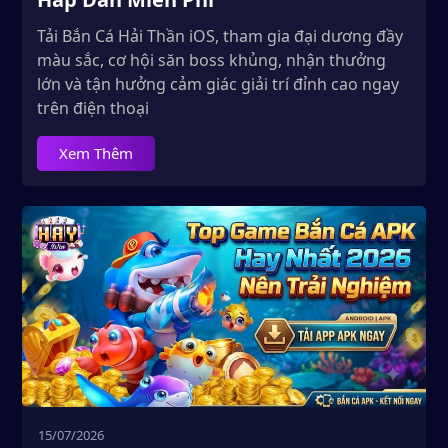
Tải Bắn Cá Hải Thần iOS, tham gia đại dương đầy
màu sắc, cơ hội săn boss khủng, nhận thưởng
lớn và tận hưởng cảm giác giải trí đỉnh cao ngay
trên điện thoại
Xem Thêm
15/07/2026