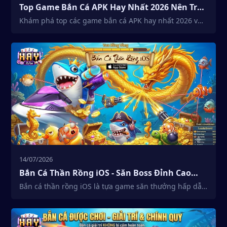
Top Game Bắn Cá APK Hay Nhất 2026 Nên Trải
Nghiệm
Khám phá top các game bắn cá APK hay nhất 2026 với
đồ họa sắc nét, gameplay hấp dẫn. Cùng HAYWIN tìm
hiểu những lựa chọn đáng trải nghiệm nhất hiện nay.
14/07/2026
Bắn Cá Thần Rồng iOS - Săn Boss Đỉnh Cao
Cùng HAYWIN
Bắn cá thần rồng iOS là tựa game săn thưởng hấp dẫn
được nhiều người lựa chọn tại HAYWIN. Khám phá
cách tải ứng dụng chuẩn, trải nghiệm tính năng nổi
bật ngay.